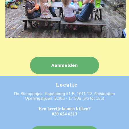
Aanmelden
Locatie
De Stampertjes, Rapenburg 51 B, 1011 TV, Amsterdam
Openingstijden: 8:30u - 17:30u (wo tot 15u)
Een keertje komen kijken?
020 624 6213